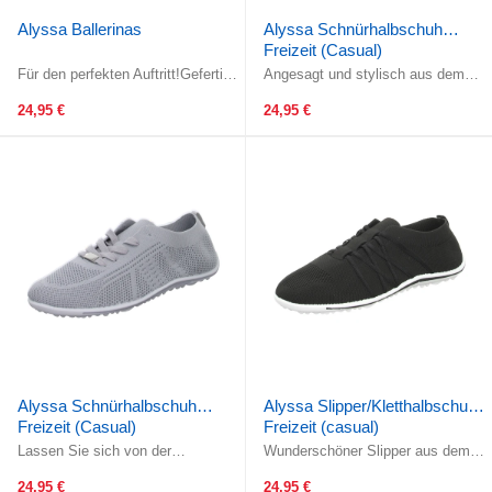
Alyssa Ballerinas
Alyssa Schnürhalbschuh
Freizeit (Casual)
Für den perfekten Auftritt!Gefertigt
Angesagt und stylisch aus dem
aus wunderschönem dunkel
Hause Alyssa!Die Schnürung
blauem glattem Kunstleder. Das ...
garantiert eine optimale Passform.
24,95 €
24,95 €
...
Alyssa Schnürhalbschuh
Alyssa Slipper/Kletthalbschuh
Freizeit (Casual)
Freizeit (casual)
Lassen Sie sich von der
Wunderschöner Slipper aus dem
Leichtigkeit dieses Schuhs
Hause Alyssa! Die Elastik-
überzeugen! Die Schnürung
Ausstattung im Bereich des
24,95 €
24,95 €