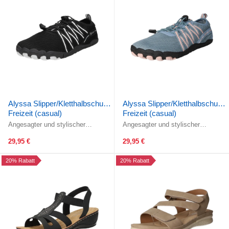
Alyssa Slipper/Kletthalbschuh
Alyssa Slipper/Kletthalbschuh
Freizeit (casual)
Freizeit (casual)
Angesagter und stylischer
Angesagter und stylischer
Barfußschuh von Alyssa!Die
Barfußschuh von Alyssa!Die
Elastik-Ausstattung garantiert eine
Elastik-Ausstattung garantiert eine
29,95 €
29,95 €
...
...
20% Rabatt
20% Rabatt