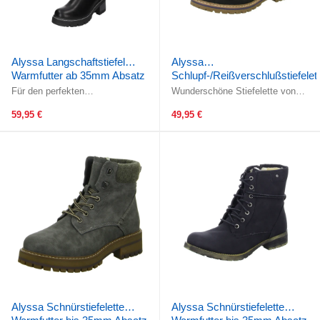
Alyssa Langschaftstiefel
Alyssa
Warmfutter ab 35mm Absatz
Schlupf-/Reißverschlußstiefelet
Warmfutter bis 35mm Absatz
Für den perfekten
Wunderschöne Stiefelette von
Auftritt!Wunderschönes
(casual)
Alyssa!Die geringe Schafthöhe ist
Obermaterial! Gefertigt aus
auch immer ein modisches ...
59,95 €
49,95 €
schwarzem glattem ...
Alyssa Schnürstiefelette
Alyssa Schnürstiefelette