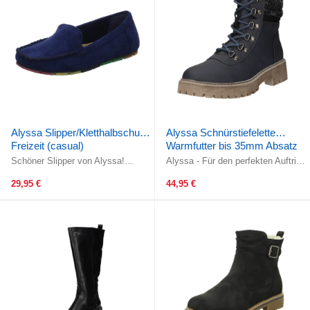
Alyssa Slipper/Kletthalbschuh
Alyssa Schnürstiefelette
Freizeit (casual)
Warmfutter bis 35mm Absatz
(casual)
Schöner Slipper von Alyssa!
Alyssa - Für den perfekten Auftritt!
Gefertigt aus hochwertiger
Die clevere Kombination aus
dunkelblauer Mikrofaser.Der Schuh
Schnürung und Reißverschluss ...
29,95 €
44,95 €
ist mit ...