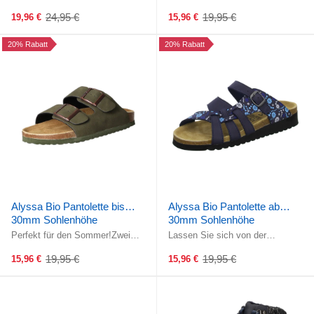
Hausschuh!Zwei verstellbare
Hause Alyssa!Zwei verstellbare
Riemen über dem Rist
Riemen über dem Rist ermöglichen
24,95 €
19,95 €
19,96 €
15,96 €
Old
Old
ermöglichen ein ...
...
price
price
20% Rabatt
20% Rabatt
Alyssa Bio Pantolette bis
Alyssa Bio Pantolette ab
30mm Sohlenhöhe
30mm Sohlenhöhe
Perfekt für den Sommer!Zwei
Lassen Sie sich von der
verstellbare Riemen über dem Rist
Leichtigkeit dieses Schuhs
ermöglichen ein optimales
überzeugen!Ein verstellbarer
19,95 €
19,95 €
15,96 €
15,96 €
Old
Old
Anpassen ...
Riemen über dem ...
price
price