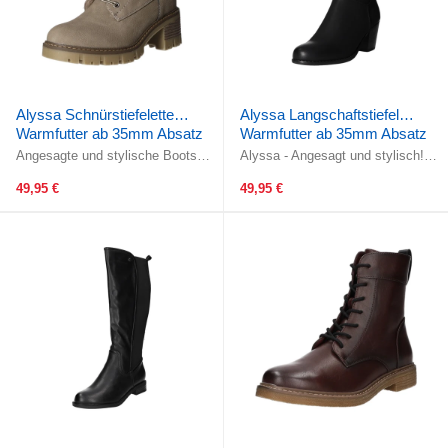
Alyssa Schnürstiefelette
Alyssa Langschaftstiefel
Warmfutter ab 35mm Absatz
Warmfutter ab 35mm Absatz
Angesagte und stylische Boots
Alyssa - Angesagt und stylisch!
aus dem Hause Alyssa! Die
Gefertigt aus hochwertigem
clevere Kombination aus
schwarzem Kunstleder. Das ...
49,95 €
49,95 €
Schnürung und ...