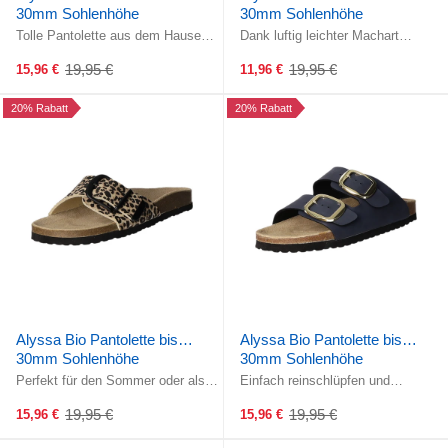
30mm Sohlenhöhe
30mm Sohlenhöhe
Tolle Pantolette aus dem Hause
Dank luftig leichter Machart
Alyssa!Zwei verstellbare Riemen
optimal für den Sommer!Zwei
über dem Rist ermöglichen ein ...
verstellbare Riemen über dem Rist
19,95 €
19,95 €
15,96 €
11,96 €
Old
Old
...
price
price
20% Rabatt
20% Rabatt
Alyssa Bio Pantolette bis
Alyssa Bio Pantolette bis
30mm Sohlenhöhe
30mm Sohlenhöhe
Perfekt für den Sommer oder als
Einfach reinschlüpfen und
Hausschuh!Ein verstellbarer
wohlfühlen! Die breiten Riemen mit
Riemen über dem Rist ermöglicht
Schnallen lassen sich genau nach
19,95 €
19,95 €
15,96 €
15,96 €
Old
Old
ein ...
...
price
price