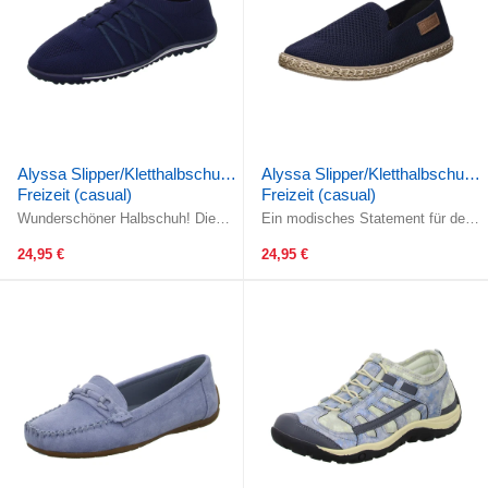
Alyssa Slipper/Kletthalbschuh
Alyssa Slipper/Kletthalbschuh
Freizeit (casual)
Freizeit (casual)
Wunderschöner Halbschuh! Die
Ein modisches Statement für den
Elastik-Ausstattung im Bereich
Sommer!Dieses Obermaterial ist
des Einstiegs ermöglicht ein ...
ein echtes Highlight! Gefertigt ...
24,95 €
24,95 €