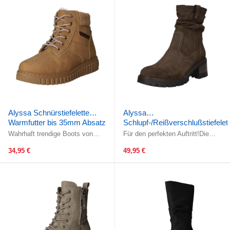
Alyssa Schnürstiefelette
Alyssa
Warmfutter bis 35mm Absatz
Schlupf-/Reißverschlußstiefelet
(casual)
Warmfutter ab 35mm Absatz
Wahrhaft trendige Boots von
Für den perfekten Auftritt!Die
Alyssa!Die Schnürung und der
geringe Schafthöhe ist auch immer
Reissverschluss garantieren eine
ein modisches Highlight. ...
34,95 €
49,95 €
...