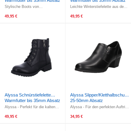
Warmfutter bis 35mm Absatz
Warmfutter bis 35mm Absatz
(casual)
(casual)
Stylische Boots von
Leichte Winterstiefelette aus dem
Alyssa!Gefertigt aus
Hause Alyssa!Die Schnürung
wunderschönem, grauem, glattem
garantiert eine optimale Passform.
49,95 €
49,95 €
Kunstleder. Das ...
...
Alyssa Schnürstiefelette
Alyssa Slipper/Kletthalbschuh
Warmfutter bis 35mm Absatz
25-50mm Absatz
(casual)
Alyssa - Perfekt für die kalten
Alyssa - Für den perfekten Auftritt!
Wintertage! Die Schafthöhe ist
Gefertigt aus wunderschönem
auch immer ein modisches ...
schwarzem Kunstleder. Das ...
49,95 €
34,95 €