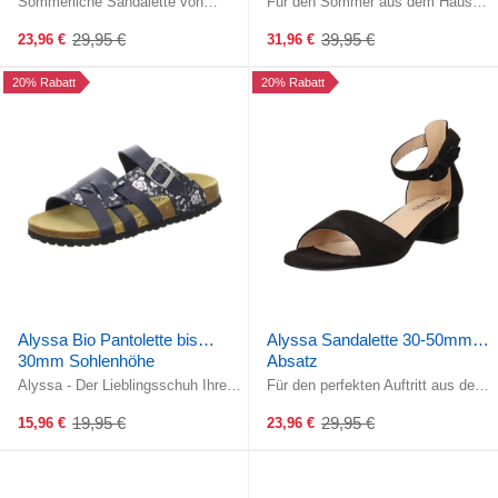
Sommerliche Sandalette von
Für den Sommer aus dem Hause
Alyssa! Die Elastikbänder
Alyssa! Das Elastikband erlaubt
erlauben einen komfortablen Ein-
einen komfortablen Ein- und ...
29,95 €
39,95 €
23,96 €
31,96 €
Old
Old
und ...
price
price
20% Rabatt
20% Rabatt
Alyssa Bio Pantolette bis
Alyssa Sandalette 30-50mm
30mm Sohlenhöhe
Absatz
Alyssa - Der Lieblingsschuh Ihrer
Für den perfekten Auftritt aus dem
Füße! Ein verstellbarer Riemen
Hause Alyssa!Der Riemen mit
über dem Rist ermöglicht ein ...
Schließe gewährleisten einen ...
19,95 €
29,95 €
15,96 €
23,96 €
Old
Old
price
price