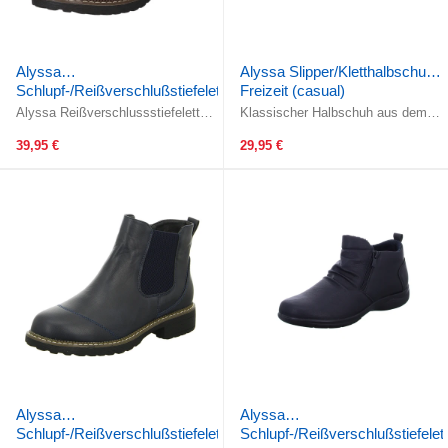
Alyssa
Alyssa Slipper/Kletthalbschuh
Schlupf-/Reißverschlußstiefelette
Freizeit (casual)
Warmfutter bis 35mm Absatz
Alyssa Reißverschlussstiefelette –
Klassischer Halbschuh aus dem
(casual)
Stilvoll. Warm. Zielstrebig.Diese
Hause Alyssa!Die Elastik-
Reißverschlussstiefelette ...
Ausstattung im Bereich des
39,95 €
29,95 €
Einstiegs ...
Alyssa
Alyssa
Schlupf-/Reißverschlußstiefelette
Schlupf-/Reißverschlußstiefelet