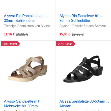
Alyssa Bio Pantolette ab
Alyssa Bio Pantolette bis
30mm Sohlenhöhe
30mm Sohlenhöhe
Trendige Pantoletten von Alyssa!
Alyssa - Perfekt für den Sommer!
Die Zehengreifer ermöglichen die
Gefertigt aus wunderschönem
optiale Zehenführung und ...
Kunstleder mit angesagtem ...
19,95 €
19,95 €
11,96 €
15,96 €
Old
Old
price
price
20% Rabatt
20% Rabatt
Alyssa Sandalette mit
Alyssa Sandalette 30-50mm
Mehrweite bis 30mm
Absatz
Sohlenhöhe