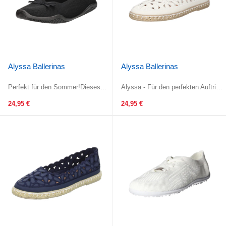
Alyssa Ballerinas
Alyssa Ballerinas
Perfekt für den Sommer!Dieses
Alyssa - Für den perfekten Auftritt!
Obermaterial ist ein modisches
Gefertigt aus wunderschönem,
Statement! Gefertigt aus
weißem glattem Kunstleder. Der ...
24,95 €
24,95 €
schwarzem ...