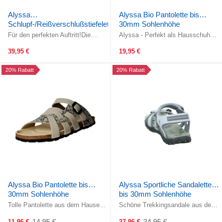
Alyssa
Alyssa Bio Pantolette bis
Schlupf-/Reißverschlußstiefelette
30mm Sohlenhöhe
Warmfutter ab 35mm Absatz
Für den perfekten Auftritt!Die
Alyssa - Perfekt als Hausschuh
geringe Schafthöhe ist auch immer
oder für den Sommer! Drei
ein modisches Highlight. ...
verstellbare Riemen über dem Rist
39,95 €
19,95 €
...
20% Rabatt
20% Rabatt
Alyssa Bio Pantolette bis
Alyssa Sportliche Sandalette
30mm Sohlenhöhe
bis 30mm Sohlenhöhe
Tolle Pantolette aus dem Hause
Schöne Trekkingsandale aus dem
Alyssa!Der verstellbare Riemen
Hause Alyssa! Zwei
über dem Rist ermöglicht ein ...
Klettverschlüsse gewährleisten ein
14,95 €
34,95 €
11,96 €
27,96 €