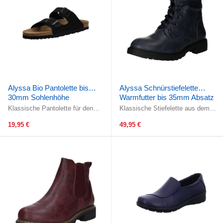
Alyssa Bio Pantolette bis
Alyssa Schnürstiefelette
30mm Sohlenhöhe
Warmfutter bis 35mm Absatz
(casual)
Klassische Pantolette für den
Klassische Stiefelette aus dem
Sommer oder als Hausschuh!Zwei
Hause Alyssa!Gefertigt aus
verstellbare Riemen über dem Rist
wunderschönem dunkelblauem
19,95 €
49,95 €
...
Kunstleder. ...