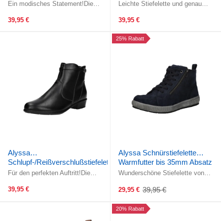
Warmfutter bis 35mm Absatz
Warmfutter bis 35mm Absatz
Ein modisches Statement!Die
Leichte Stiefelette und genau
(casual)
geringe Schafthöhe macht den
(casual)
richtig für die kalte Jahreszeit!
Schuh zu einem optimalen ...
Zwei Reissverschlüsse ...
39,95 €
39,95 €
25% Rabatt
Alyssa
Alyssa Schnürstiefelette
Schlupf-/Reißverschlußstiefelette
Warmfutter bis 35mm Absatz
Warmfutter ab 35mm Absatz
(casual)
Für den perfekten Auftritt!Die
Wunderschöne Stiefelette von
geringe Schafthöhe ist auch immer
Alyssa!Die geringe Schafthöhe
ein modisches Highlight. ...
macht den Schuh zu einem
39,95 €
39,95 €
29,95 €
Old
optimalen ...
price
20% Rabatt