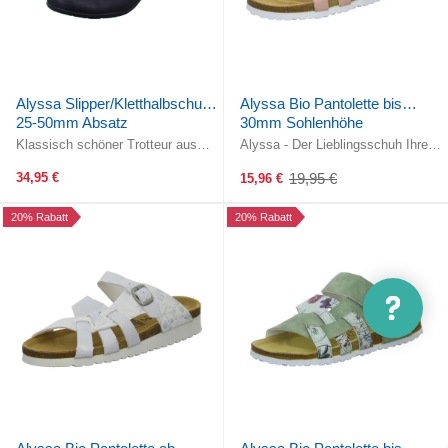
Alyssa Slipper/Kletthalbschuh
Alyssa Bio Pantolette bis
25-50mm Absatz
30mm Sohlenhöhe
Klassisch schöner Trotteur aus
Alyssa - Der Lieblingsschuh Ihrer
dem Hause Alyssa!Die Elastik-
Füße! Ein verstellbarer Riemen
Ausstattung im Bereich des
über dem Rist ermöglicht ein ...
34,95 €
19,95 €
15,96 €
Old
Einstiegs ...
price
20% Rabatt
20% Rabatt