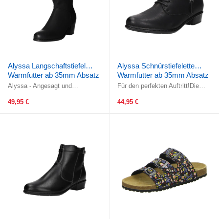
Alyssa Langschaftstiefel
Alyssa Schnürstiefelette
Warmfutter ab 35mm Absatz
Warmfutter ab 35mm Absatz
Alyssa - Angesagt und
Für den perfekten Auftritt!Die
stylisch!Gefertigt aus
Schnürung garantiert eine optimale
hochwertigem schwarzem
Passform und der ...
49,95 €
44,95 €
Kunstleder. Das ...