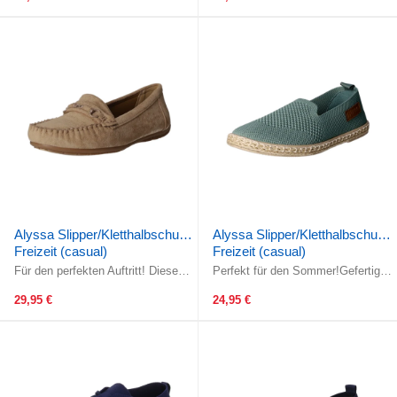
garantiert eine ...
Einstiegs ...
Alyssa Slipper/Kletthalbschuh
Alyssa Slipper/Kletthalbschuh
Freizeit (casual)
Freizeit (casual)
Für den perfekten Auftritt! Dieses
Perfekt für den Sommer!Gefertigt
Obermaterial ist ein modisches
aus wunderschönem mittel grünem
Statement! Gefertigt aus ...
textilem Obermaterial. Das ...
29,95 €
24,95 €