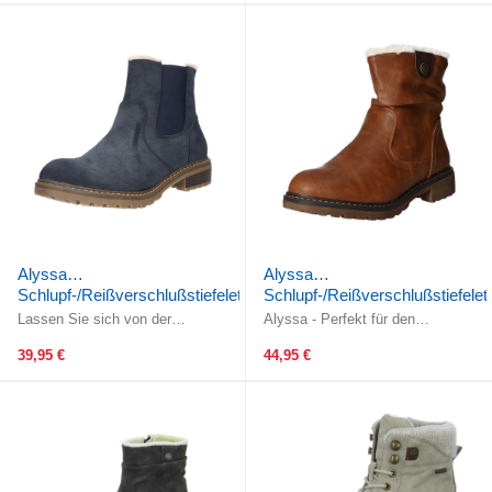
price
Alyssa
Alyssa
Schlupf-/Reißverschlußstiefelette
Schlupf-/Reißverschlußstiefelet
Warmfutter bis 35mm Absatz
Warmfutter bis 35mm Absatz
Lassen Sie sich von der
Alyssa - Perfekt für den
(casual)
Leichtigkeit dieses Schuhs
(casual)
Winter!Gefertigt aus
überzeugen! Die geringe
wunderschönem, braunem glattem
39,95 €
44,95 €
Schafthöhe ist auch ...
Kunstleder. Das ...