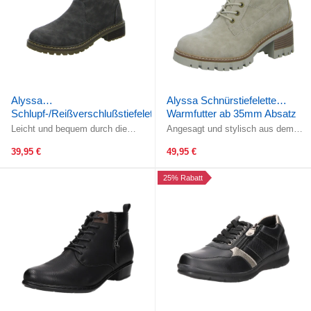
Alyssa
Alyssa Schnürstiefelette
Schlupf-/Reißverschlußstiefelette
Warmfutter ab 35mm Absatz
Warmfutter bis 35mm Absatz
Leicht und bequem durch die
Angesagt und stylisch aus dem
(casual)
kalten Herbsttage!Die geringe
Hause Alyssa!Die Schnürung
Schafthöhe ist auch immer ein ...
erlaubt die optimale Einstellung
39,95 €
49,95 €
des ...
25% Rabatt