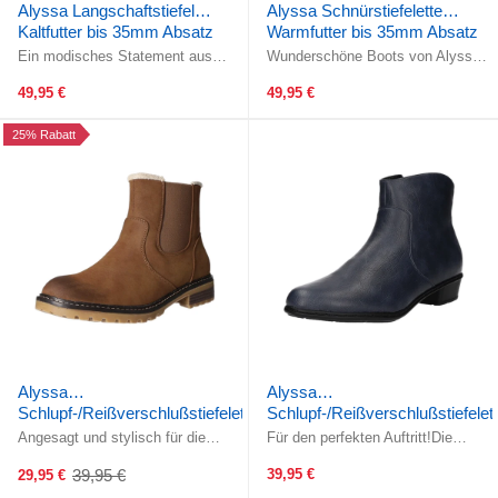
Alyssa Langschaftstiefel
Alyssa Schnürstiefelette
Kaltfutter bis 35mm Absatz
Warmfutter bis 35mm Absatz
(casual)
(casual)
Ein modisches Statement aus
Wunderschöne Boots von Alyssa!
dem Hause Alyssa!Dank des
Die geringe Schafthöhe macht den
verwendeten Stretchmaterials am
Schuh zur perfekten Alternative ...
49,95 €
49,95 €
Schaft ...
25% Rabatt
Alyssa
Alyssa
Schlupf-/Reißverschlußstiefelette
Schlupf-/Reißverschlußstiefelet
Warmfutter bis 35mm Absatz
Warmfutter ab 35mm Absatz
Angesagt und stylisch für die
Für den perfekten Auftritt!Die
(casual)
kalten Tage!Die geringe
geringe Schafthöhe ist auch immer
Schafthöhe macht den Schuh zur
ein modisches Highlight. ...
39,95 €
39,95 €
29,95 €
Old
perfekten ...