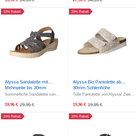
Old
Old
optimales ...
price
price
33% Rabatt
20% Rabatt
Alyssa Sandalette mit
Alyssa Bio Pantolette ab
Mehrweite bis 30mm
30mm Sohlenhöhe
Sohlenhöhe
Sommerliche Sandalette von
Tolle Pantolette von Alyssa! Zwei
Alyssa! Die Elastikbänder
Klettverschlüsse über dem Rist
erlauben einen komfortablen Ein-
ermöglichen ein optimales ...
29,95 €
19,95 €
19,96 €
15,96 €
Old
Old
und ...
price
price
20% Rabatt
20% Rabatt