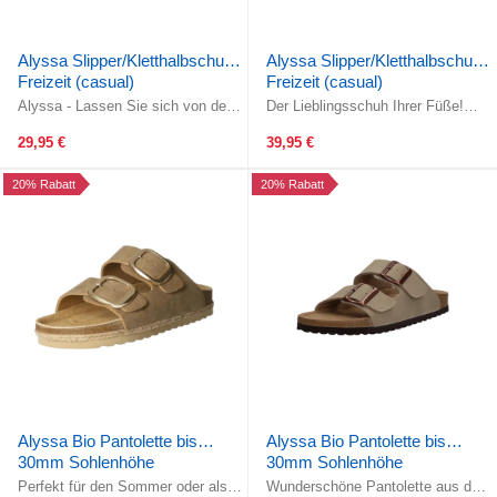
Alyssa Slipper/Kletthalbschuh
Alyssa Slipper/Kletthalbschuh
Freizeit (casual)
Freizeit (casual)
Alyssa - Lassen Sie sich von der
Der Lieblingsschuh Ihrer Füße!
Leichtigkeit dieses Schuhs
Gefertigt aus wunderschönem im
überzeugen! Gefertigt aus ...
Grundton blauem und
29,95 €
39,95 €
mehrfarbigem ...
20% Rabatt
20% Rabatt
Alyssa Bio Pantolette bis
Alyssa Bio Pantolette bis
30mm Sohlenhöhe
30mm Sohlenhöhe
Perfekt für den Sommer oder als
Wunderschöne Pantolette aus dem