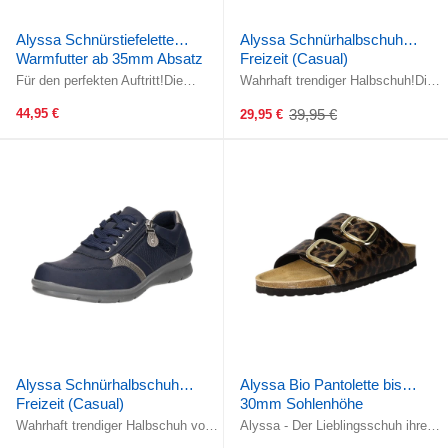
Alyssa Schnürstiefelette
Alyssa Schnürhalbschuh
Warmfutter ab 35mm Absatz
Freizeit (Casual)
Für den perfekten Auftritt!Die
Wahrhaft trendiger Halbschuh!Die
Schnürung garantiert eine optimale
Schnürung erlaubt die optimale
Passform und der ...
Einstellung des Schuhs. Dieses ...
44,95 €
39,95 €
29,95 €
Old
price
Alyssa Schnürhalbschuh
Alyssa Bio Pantolette bis
Freizeit (Casual)
30mm Sohlenhöhe
Wahrhaft trendiger Halbschuh von
Alyssa - Der Lieblingsschuh ihrer
Alyssa!Die Schnürung garantiert
Füße!Zwei verstellbare Riemen