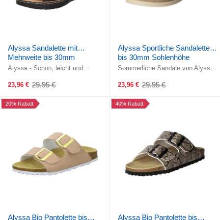
Alyssa Sandalette mit
Alyssa Sportliche Sandalette
Mehrweite bis 30mm
bis 30mm Sohlenhöhe
Sohlenhöhe
Alyssa - Schön, leicht und
Sommerliche Sandale von Alyssa!
bequem! Das Elastikband erlaubt
Die Klettverschlüsse gewährleisten
einen komfortablen Ein- und
eine optimale Anpassung an ...
29,95 €
29,95 €
23,96 €
23,96 €
Old
Old
Ausstieg ...
price
price
20% Rabatt
40% Rabatt
Alyssa Bio Pantolette bis
Alyssa Bio Pantolette bis