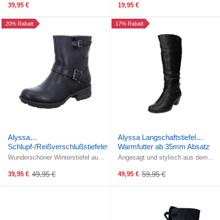
eine optimale Passform und der ...
über dem Rist ermöglichen ein ...
39,95 €
19,95 €
20% Rabatt
17% Rabatt
Alyssa
Alyssa Langschaftstiefel
Schlupf-/Reißverschlußstiefelette
Warmfutter ab 35mm Absatz
Warmfutter bis 35mm Absatz
Wunderschöner Winterstiefel aus
Angesagt und stylisch aus dem
(casual)
dem Hause Alyssa! Die
Hause Alyssa!Gefertigt aus
Schafthöhe macht den Schuh zur
hochwertigen schwarzem glattem
49,95 €
59,95 €
39,95 €
49,95 €
Old
Old
perfekten ...
...
price
price