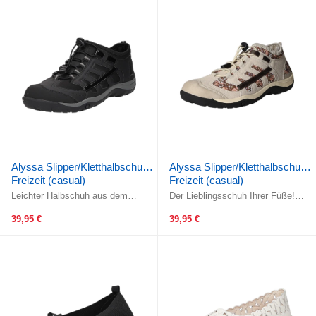
Alyssa Slipper/Kletthalbschuh
Alyssa Slipper/Kletthalbschuh
Freizeit (casual)
Freizeit (casual)
Leichter Halbschuh aus dem
Der Lieblingsschuh Ihrer Füße!
Hause Alyssa! Gefertigt aus
Gefertigt aus wunderschönem im
hochwertige schwarzem rauem
Grundton beigem textilem ...
39,95 €
39,95 €
Kunstleder, ...