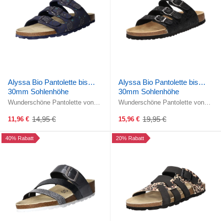
Alyssa Bio Pantolette bis
Alyssa Bio Pantolette bis
30mm Sohlenhöhe
30mm Sohlenhöhe
Wunderschöne Pantolette von
Wunderschöne Pantolette von
Alyssa! Drei verstellbare Riemen
Alyssa! Drei verstellbare Riemen
über dem Rist ermöglichen ein ...
über dem Rist ermöglichen ein ...
14,95 €
19,95 €
11,96 €
15,96 €
Old
Old
price
price
40% Rabatt
20% Rabatt