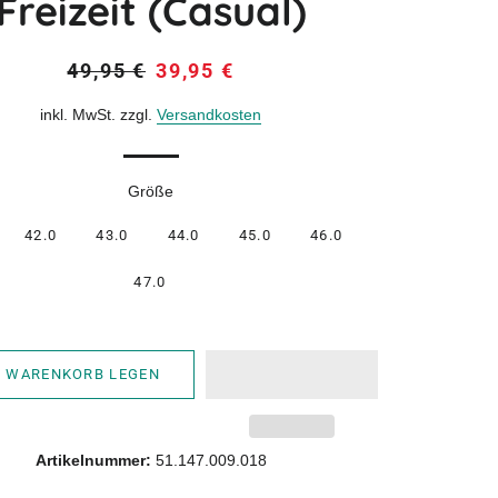
Freizeit (Casual)
Normaler
Sonderpreis
49,95 €
39,95 €
Preis
inkl. MwSt. zzgl.
Versandkosten
Größe
42.0
43.0
44.0
45.0
46.0
47.0
N WARENKORB LEGEN
Artikelnummer:
51.147.009.018