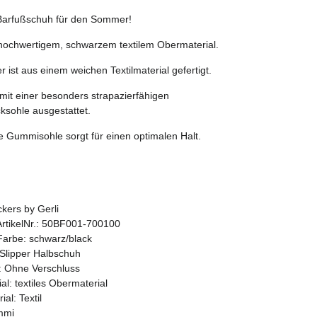
 Barfußschuh für den Sommer!
 hochwertigem, schwarzem textilem Obermaterial.
r ist aus einem weichen Textilmaterial gefertigt.
 mit einer besonders strapazierfähigen
ksohle ausgestattet.
te Gummisohle sorgt für einen optimalen Halt.
kers by Gerli
 ArtikelNr.: 50BF001-700100
 Farbe: schwarz/black
 Slipper Halbschuh
: Ohne Verschluss
l: textiles Obermaterial
ial: Textil
mmi