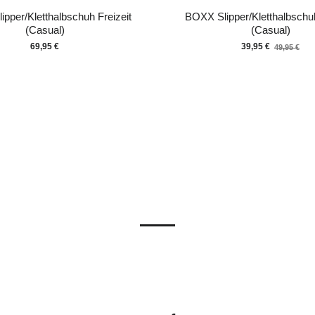
lipper/Kletthalbschuh Freizeit
BOXX Slipper/Kletthalbschuh
(Casual)
(Casual)
Old
69,95 €
39,95 €
49,95 €
price