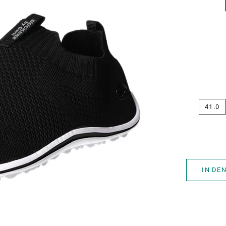
41.0
IN DE