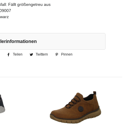
all: Fällt größengetreu aus
09007
hwarz
lerinformationen
Teilen
Auf
Twittern
Auf
Pinnen
Auf
Facebook
Twitter
Pinterest
teilen
twittern
pinnen