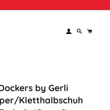
EINLOGGEN
SUCHE
WARENK
Dockers by Gerli
pper/Kletthalbschuh