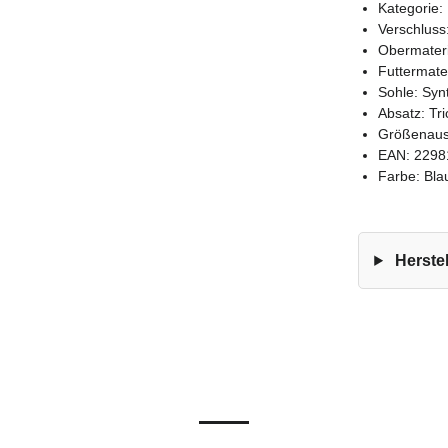
Kategorie:
Verschluss:
Obermateri
Futtermater
Sohle: Syn
Absatz: Tr
Größenausf
EAN: 2298
Farbe: Bla
Herstel
NLICHEN PRODUKTE