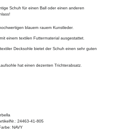
htige Schuh für einen Ball oder einen anderen
nlass!
 hochwertigen blauem rauem Kunstleder.
mit einem textilen Futtermaterial ausgestattet.
textiler Decksohle bietet der Schuh einen sehr guten
Laufsohle hat einen dezenten Trichterabsatz.
rbella
ArtikelNr.: 24463-41-805
 Farbe: NAVY