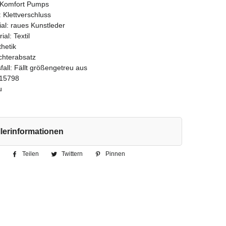
 Komfort Pumps
 Klettverschluss
al: raues Kunstleder
ial: Textil
thetik
ichterabsatz
all: Fällt größengetreu aus
15798
u
lerinformationen
Teilen
Auf
Twittern
Auf
Pinnen
Auf
Facebook
Twitter
Pinterest
teilen
twittern
pinnen