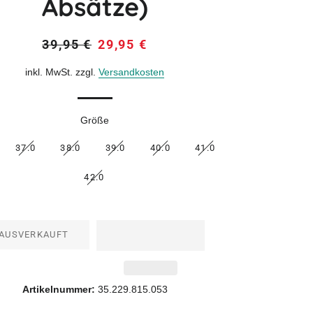
Absätze)
Normaler
Sonderpreis
39,95 €
29,95 €
Preis
inkl. MwSt. zzgl.
Versandkosten
Größe
37.0
38.0
39.0
40.0
41.0
42.0
AUSVERKAUFT
Artikelnummer:
35.229.815.053