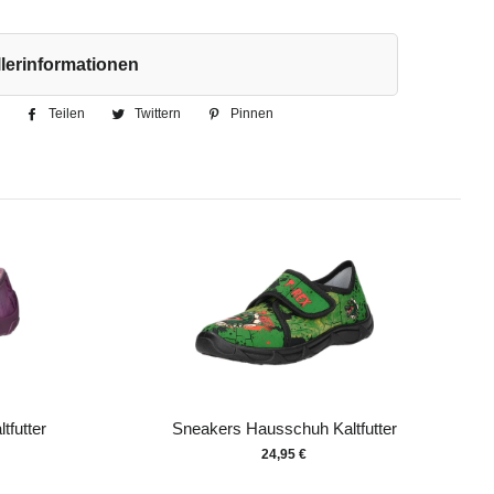
lerinformationen
Teilen
Auf
Twittern
Auf
Pinnen
Auf
Facebook
Twitter
Pinterest
teilen
twittern
pinnen
tfutter
Sneakers Hausschuh Kaltfutter
24,95 €