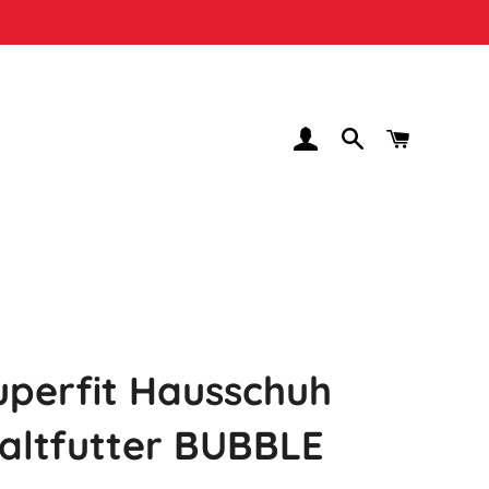
EINLOGGEN
SUCHE
WARENK
uperfit Hausschuh
altfutter BUBBLE