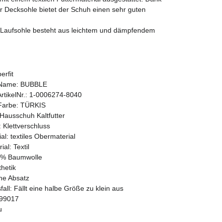
er Decksohle bietet der Schuh einen sehr guten
e Laufsohle besteht aus leichtem und dämpfendem
erfit
r Name: BUBBLE
 ArtikelNr.: 1-0006274-8040
 Farbe: TÜRKIS
 Hausschuh Kaltfutter
 Klettverschluss
l: textiles Obermaterial
ial: Textil
00% Baumwolle
thetik
ne Absatz
all: Fällt eine halbe Größe zu klein aus
99017
u