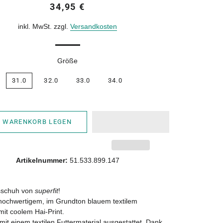
Normaler
Sonderpreis
34,95 €
Preis
inkl. MwSt. zzgl.
Versandkosten
Größe
31.0
32.0
33.0
34.0
N WARENKORB LEGEN
Artikelnummer:
51.533.899.147
sschuh von
superfit
!
 hochwertigem, im Grundton blauem textilem
mit coolem Hai-Print.
mit einem textilen Futtermaterial ausgestattet. Dank