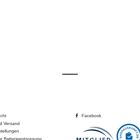
cht
Facebook
d Versand
stellungen
r Batterieentsorgung