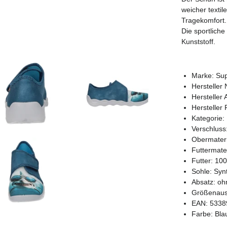
weicher textil
Tragekomfort.
Die sportlich
Kunststoff.
Marke: Sup
Herstelle
Hersteller
Hersteller
Kategorie:
Verschluss:
Obermateria
Futtermater
Futter: 1
Sohle: Syn
Absatz: oh
Größenausf
EAN: 5338
Farbe: Bla